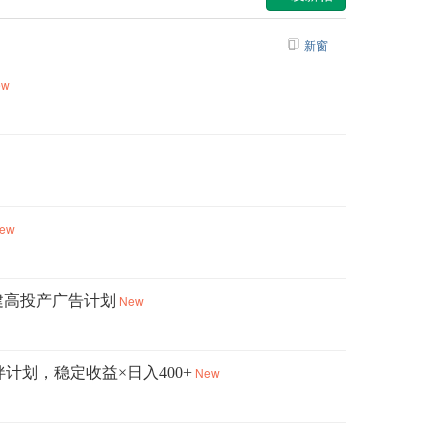
新窗
ew
ew
建高投产广告计划
New
计划，稳定收益×日入400+
New