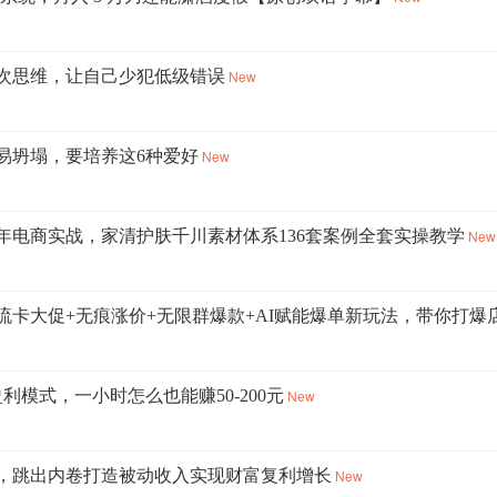
次思维，让自己少犯低级错误
New
易坍塌，要培养这6种爱好
New
师5年电商实战，家清护肤千川素材体系136套案例全套实操教学
New
，截流卡大促+无痕涨价+无限群爆款+AI赋能爆单新玩法，带你打爆
模式，一小时怎么也能赚50-200元
New
法，跳出内卷打造被动收入实现财富复利增长
New