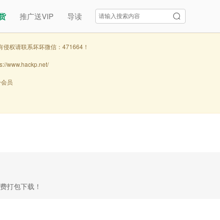
货
推广送VIP
导读
侵权请联系坏坏微信：471664！
w.hackp.net/
身会员
免费打包下载！